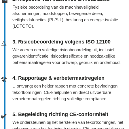
🏭
Fysieke beoordeling van de machineveiligheid:
afschermingen, noodstoppen, bewegende delen,
veiligheidsfuncties (PL/SIL), besturing en energie‑isolatie
(LOTOTO).
3. Risicobeoordeling volgens ISO 12100
⚠️
We voeren een volledige risicobeoordeling uit, inclusief
gevarenidentificatie, risicoclassificatie en noodzakelijke
beheersmaatregelen voor ontwerp, gebruik en onderhoud.
4. Rapportage & verbetermaatregelen
🛠️
U ontvangt een helder rapport met concrete bevindingen,
tekortkomingen, CE‑knelpunten en direct uitvoerbare
verbetermaatregelen richting volledige compliance.
5. Begeleiding richting CE‑conformiteit
✔️
We ondersteunen bij het herstellen van tekortkomingen, het
opbouwen van het technisch dossier, CE‑herbeoordeling en