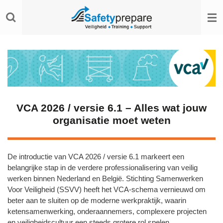
Ga
direct
naar
de
hoofdinhoud
VCA 2026 / versie 6.1 – Alles wat jouw
organisatie moet weten
De introductie van VCA 2026 / versie 6.1 markeert een
belangrijke stap in de verdere professionalisering van veilig
werken binnen Nederland en België. Stichting Samenwerken
Voor Veiligheid (SSVV) heeft het VCA‑schema vernieuwd om
beter aan te sluiten op de moderne werkpraktijk, waarin
ketensamenwerking, onderaannemers, complexere projecten
en veiligheidscultuur een steeds grotere rol spelen.