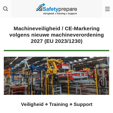
Ga
direct
naar
de
hoofdinhoud
Machineveiligheid / CE‑Markering
volgens nieuwe machineverordening
2027 (EU 2023/1230)
Veiligheid ⋄ Training ⋄ Support