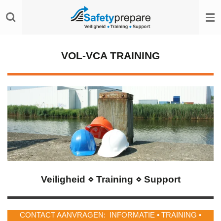
Ga
direct
naar
de
hoofdinhoud
VOL-VCA TRAINING
Veiligheid ⋄ Training ⋄ Support
CONTACT AANVRAGEN: INFORMATIE • TRAINING •