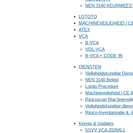
NEN 3140 KEURMEES
LOTOTO
MACHINEVEILIGHEID / C
ATEX
VCA
B-VCA
VOL-VCA
B-VCA + CODE 95
DIENSTEN
Veiligheidskundige Die
NEN 3140 Beleid
Lototo Procedure
Machineveiligheid / CE-
Risicoscan Machineveili
Veiligheidskundige diens
Risico‑Inventarisatie & 
Kennis & Updates
SSVV VCA 2026/6.1