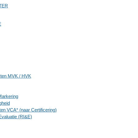
TER
E
nsten MVK / HVK
Markering
gheid
ten VCA* (naar Certificering)
‑Evaluatie (RI&E)