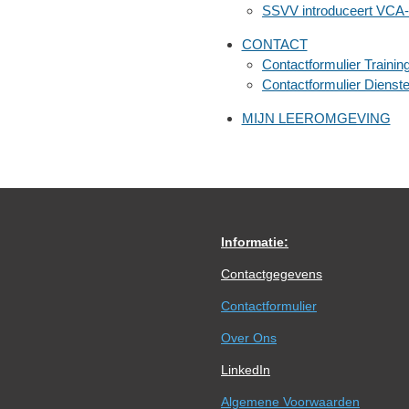
SSVV introduceert VC
CONTACT
Contactformulier Trainin
Contactformulier Dienst
MIJN LEEROMGEVING
Informatie:
Contactgegevens
Contactformulier
Over Ons
LinkedIn
Algemene Voorwaarden